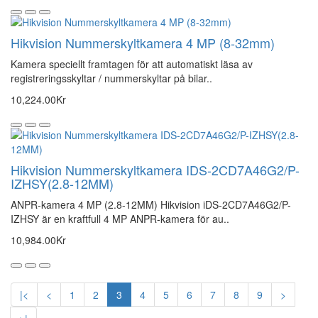
Hikvision Nummerskyltkamera 4 MP (8-32mm)
Kamera speciellt framtagen för att automatiskt läsa av
registreringsskyltar / nummerskyltar på bilar..
10,224.00Kr
Hikvision Nummerskyltkamera IDS-2CD7A46G2/P-
IZHSY(2.8-12MM)
ANPR-kamera 4 MP (2.8-12MM) Hikvision iDS-2CD7A46G2/P-
IZHSY är en kraftfull 4 MP ANPR-kamera för au..
10,984.00Kr
|<
<
1
2
3
4
5
6
7
8
9
>