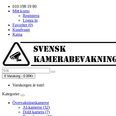
010-198 19 80
Mitt konto
Registrera
Logga in
Favoriter (0)
Kundvagn
Kassa
0 Varukorg - 0.00Kr
Varukorgen är tom!
Kategorier
Övervakningskameror
AI-kameror (32)
Dold kamera (7)