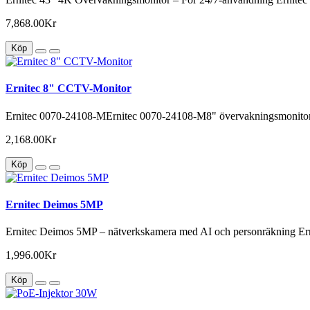
7,868.00Kr
Köp
Ernitec 8" CCTV-Monitor
Ernitec 0070-24108-MErnitec 0070-24108-M8" övervakningsmonito
2,168.00Kr
Köp
Ernitec Deimos 5MP
Ernitec Deimos 5MP – nätverkskamera med AI och personräkning Ern
1,996.00Kr
Köp