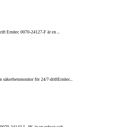
ft Ernitec 0070-24127-F är en ..
kerhetsmonitor för 24/7-driftErnitec..
0070-24143-L-4K är en robust och..