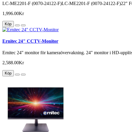
LC-ME2201-F (0070-24122-F)LC-ME2201-F (0070-24122-F)22" Ful
1,996.00Kr
Köp
Ernitec 24" CCTV-Monitor
Ernitec 24" monitor för kameraövervakning. 24" monitor i HD-upplö
2,588.00Kr
Köp