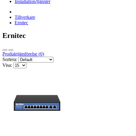
Installation/tjänster
Tillverkare
Ernitec
Ernitec
Produktjämförelse (0)
Sortera:
Visa: