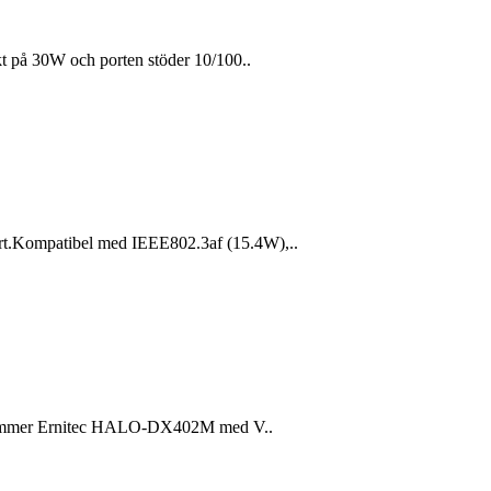
t på 30W och porten stöder 10/100..
t.Kompatibel med IEEE802.3af (15.4W),..
gsnummer Ernitec HALO-DX402M med V..