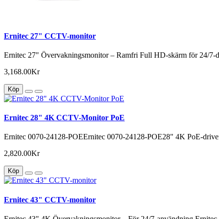
Ernitec 27" CCTV-monitor
Ernitec 27" Övervakningsmonitor – Ramfri Full HD-skärm för 24/7-dri
3,168.00Kr
Köp
Ernitec 28" 4K CCTV-Monitor PoE
Ernitec 0070-24128-POEErnitec 0070-24128-POE28" 4K PoE-driven sä
2,820.00Kr
Köp
Ernitec 43" CCTV-monitor
Ernitec 43" 4K Övervakningsmonitor – För 24/7-användning Ernitec 