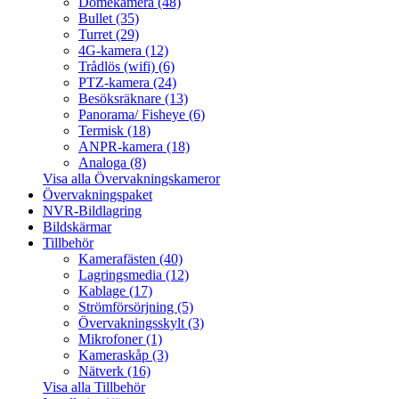
Domekamera (48)
Bullet (35)
Turret (29)
4G-kamera (12)
Trådlös (wifi) (6)
PTZ-kamera (24)
Besöksräknare (13)
Panorama/ Fisheye (6)
Termisk (18)
ANPR-kamera (18)
Analoga (8)
Visa alla Övervakningskameror
Övervakningspaket
NVR-Bildlagring
Bildskärmar
Tillbehör
Kamerafästen (40)
Lagringsmedia (12)
Kablage (17)
Strömförsörjning (5)
Övervakningsskylt (3)
Mikrofoner (1)
Kameraskåp (3)
Nätverk (16)
Visa alla Tillbehör