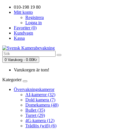
010-198 19 80
Mitt konto
Registrera
Logga in
Favoriter (0)
Kundvagn
Kassa
0 Varukorg - 0.00Kr
Varukorgen är tom!
Kategorier
Övervakningskameror
AI-kameror (32)
Dold kamera (7)
Domekamera (48)
Bullet (35)
Turret (29)
4G-kamera (12)
Trådlös (wifi) (6)