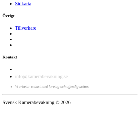
Sidkarta
Övrigt
Tillverkare
Kontakt
010-198 19 80
info@kamerabevakning.se
Vi arbetar endast med företag och offentlig sektor.
Svensk Kamerabevakning © 2026