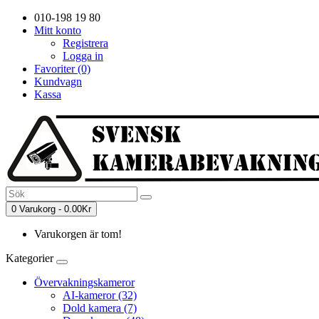
010-198 19 80
Mitt konto
Registrera
Logga in
Favoriter (0)
Kundvagn
Kassa
0 Varukorg - 0.00Kr
Varukorgen är tom!
Kategorier
Övervakningskameror
AI-kameror (32)
Dold kamera (7)