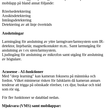
mobilapp på bland annat följande:
Rörelsedetektering
Ansiktsdetektering
Intrångsdetektering
Detektering av att linje överträds
Anslutningar
Larmingång för anslutning av yttre larmgivare/larmsystem som IR-
detektor, linjebariär, magnetkontakter m.m.. Samt larmutgång för
anslutning av t ex siren/larmsystem.
Ljudingång för anslutning av mikrofon samt utgång för anslutning
av högtalare.
Acusense - AI-funktioner
Med "deep learning" kan kameran fokusera på människa och
fordon. Vilket minimerar risken för falsklarm då kameran annars
tenderar att trigga på oönskade rörelser, t ex djur, buskar och träd
som rör sig.
För fler funktioner se datablad nedan.
Mjukvara (VMS) samt mobilappar: