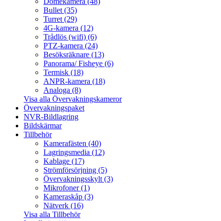
Domekamera (48)
Bullet (35)
Turret (29)
4G-kamera (12)
Trådlös (wifi) (6)
PTZ-kamera (24)
Besöksräknare (13)
Panorama/ Fisheye (6)
Termisk (18)
ANPR-kamera (18)
Analoga (8)
Visa alla Övervakningskameror
Övervakningspaket
NVR-Bildlagring
Bildskärmar
Tillbehör
Kamerafästen (40)
Lagringsmedia (12)
Kablage (17)
Strömförsörjning (5)
Övervakningsskylt (3)
Mikrofoner (1)
Kameraskåp (3)
Nätverk (16)
Visa alla Tillbehör