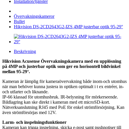
Installation/tjänster
Övervakningskameror
Bullet
Hikvision DS-2CD2643G2-IZS 4MP justerbar optik 95-29°
Beskrivning
Hikvision Acusense Övervakningskamera med en upplösning
på 4MP och justerbar optik som ger en horisontell bildvinkel
mellan 95-29°.
Kameran är lämplig för kameraövervakning både inom-och utomhus
när man behöver kunna justera in optiken optimalt i t ex entréer, in-
och utfarter och liknande.
IP-66 klassad för utomhusbruk. IR-belysning för mörkerseende.
Bildlagring kan ske direkt i kameran med ett microSD-kort.
Nätverksanslutning RJ45 med PoE för enkel strömförsörjning. Kan
även strömförsörjas med 12V.
Larm- och inspelningsfunktioner
Kameran kan trigga inspelning, skicka e-post samt pushnotiser till