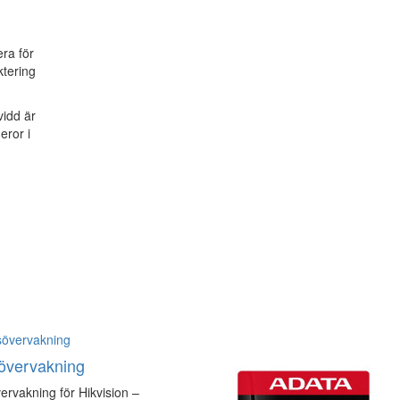
ra för
ktering
vidd är
eror i
övervakning
ervakning för Hikvision –