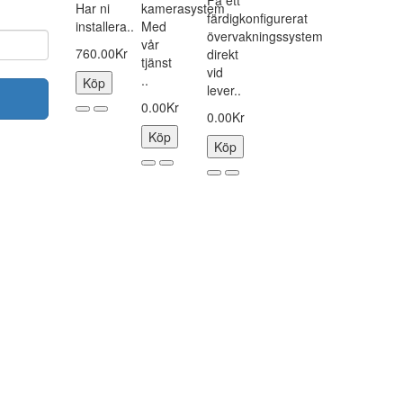
Få ett
Har ni
kamerasystem
färdigkonfigurerat
installera..
Med
övervakningssystem
vår
760.00Kr
direkt
tjänst
vid
..
Köp
lever..
0.00Kr
0.00Kr
Köp
Köp