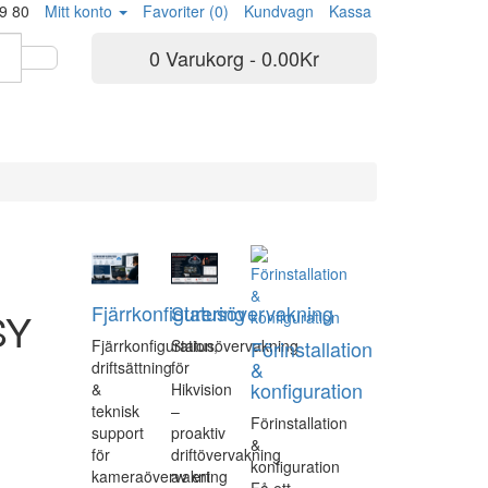
9 80
Mitt konto
Favoriter (0)
Kundvagn
Kassa
0 Varukorg - 0.00Kr
Fjärrkonfigurering
Statusövervakning
SY
Förinstallation
Fjärrkonfiguration,
Statusövervakning
&
driftsättning
för
konfiguration
&
Hikvision
)
teknisk
–
Förinstallation
support
proaktiv
&
för
driftövervakning
konfiguration
kameraövervakning
av ert