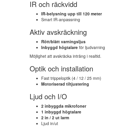
IR och räckvidd
IR-belysning upp till 120 meter
Smart IR-anpassning
Aktiv avskräckning
Rött/blått varningsljus
Inbyggd högtalare
för ljudvarning
Möjlighet att avskräcka intrång i realtid.
Optik och installation
Fast trippeloptik (4 / 12 / 25 mm)
Motoriserad tiltjustering
Ljud och I/O
2 inbyggda mikrofoner
1 inbyggd högtalare
2 in / 2 ut larm
Ljud in/ut