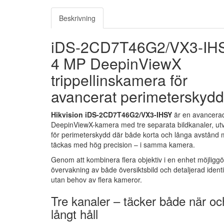
Beskrivning
iDS-2CD7T46G2/VX3-IH
4 MP DeepinViewX
trippellinskamera för
avancerat perimeterskydd
Hikvision iDS-2CD7T46G2/VX3-IHSY
är en avancera
DeepinViewX-kamera med tre separata bildkanaler, ut
för perimeterskydd där både korta och långa avstånd 
täckas med hög precision – i samma kamera.
Genom att kombinera flera objektiv i en enhet möjliggör
övervakning av både översiktsbild och detaljerad identif
utan behov av flera kameror.
Tre kanaler – täcker både när oc
långt håll