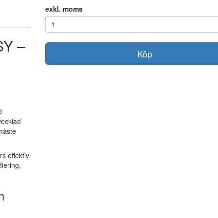
exkl. moms
SY –
Köp
d
vecklad
måste
s effektiv
iering,
h