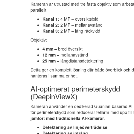
Kameran är utrustad med tre fasta objektiv som arbeta
parallellt:
Kanal 1:
4 MP – översiktsbild
Kanal 2:
2 MP – mellanavstånd
Kanal 3:
2 MP – lång räckvidd
Objektiv:
4 mm
– bred översikt
12 mm
– mellanavstånd
25 mm
– långdistansdetektering
Detta ger en komplett lösning där både överblick och d
hanteras i samma enhet.
AI-optimerat perimeterskydd
(DeepinViewX)
Kameran använder en dedikerad Guanlan-baserad AI-
för perimeterskydd som reducerar fellarm med upp till
jämfört med traditionella AI-kameror
.
Detektering av linjeöverträdelse
Detektering av intrång