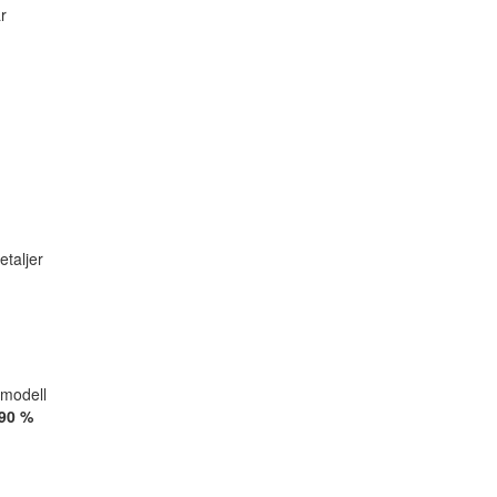
r
etaljer
modell
90 %