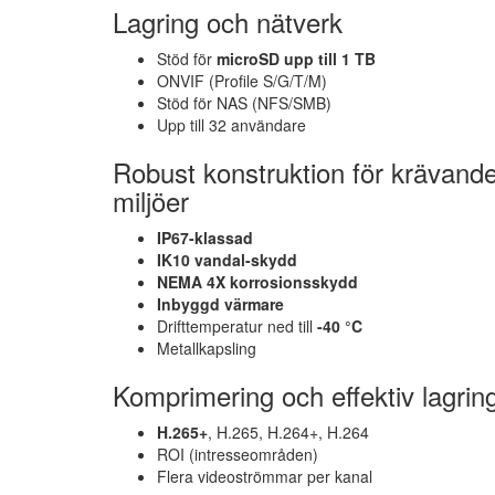
Lagring och nätverk
Stöd för
microSD upp till 1 TB
ONVIF (Profile S/G/T/M)
Stöd för NAS (NFS/SMB)
Upp till 32 användare
Robust konstruktion för krävand
miljöer
IP67-klassad
IK10 vandal-skydd
NEMA 4X korrosionsskydd
Inbyggd värmare
Drifttemperatur ned till
-40 °C
Metallkapsling
Komprimering och effektiv lagrin
H.265+
, H.265, H.264+, H.264
ROI (intresseområden)
Flera videoströmmar per kanal