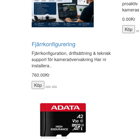
proaktiv
kamerasy
0.00Kr
Köp
Fjärrkonfigurering
Fjärrkonfiguration, driftsättning & teknisk
support för kameraövervakning Har ni
installera..
760.00Kr
Köp