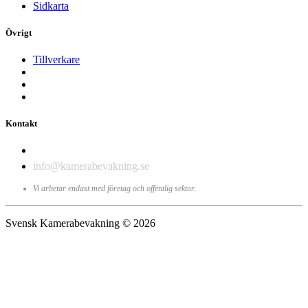
Sidkarta
Övrigt
Tillverkare
Kontakt
010-198 19 80
info@kamerabevakning.se
Vi arbetar endast med företag och offentlig sektor.
Svensk Kamerabevakning © 2026