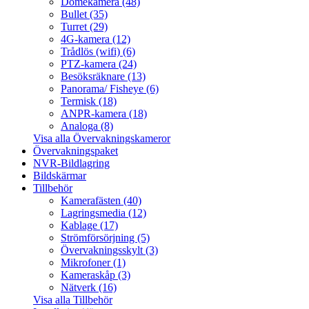
Domekamera (48)
Bullet (35)
Turret (29)
4G-kamera (12)
Trådlös (wifi) (6)
PTZ-kamera (24)
Besöksräknare (13)
Panorama/ Fisheye (6)
Termisk (18)
ANPR-kamera (18)
Analoga (8)
Visa alla Övervakningskameror
Övervakningspaket
NVR-Bildlagring
Bildskärmar
Tillbehör
Kamerafästen (40)
Lagringsmedia (12)
Kablage (17)
Strömförsörjning (5)
Övervakningsskylt (3)
Mikrofoner (1)
Kameraskåp (3)
Nätverk (16)
Visa alla Tillbehör