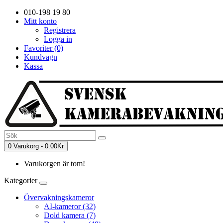
010-198 19 80
Mitt konto
Registrera
Logga in
Favoriter (0)
Kundvagn
Kassa
0 Varukorg - 0.00Kr
Varukorgen är tom!
Kategorier
Övervakningskameror
AI-kameror (32)
Dold kamera (7)