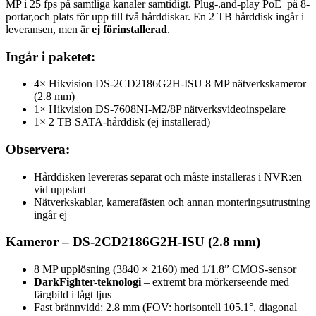
MP i 25 fps på samtliga kanaler samtidigt. Plug-.and-play PoE på 8-
portar,och plats för upp till två hårddiskar. En 2 TB hårddisk ingår i
leveransen, men är
ej förinstallerad
.
Ingår i paketet:
4× Hikvision DS-2CD2186G2H-ISU 8 MP nätverkskameror
(2.8 mm)
1× Hikvision DS-7608NI-M2/8P nätverksvideoinspelare
1× 2 TB SATA-hårddisk (ej installerad)
Observera:
Hårddisken levereras separat och måste installeras i NVR:en
vid uppstart
Nätverkskablar, kamerafästen och annan monteringsutrustning
ingår ej
Kameror – DS-2CD2186G2H-ISU (2.8 mm)
8 MP upplösning (3840 × 2160) med 1/1.8” CMOS-sensor
DarkFighter-teknologi
– extremt bra mörkerseende med
färgbild i lågt ljus
Fast brännvidd: 2.8 mm (FOV: horisontell 105.1°, diagonal