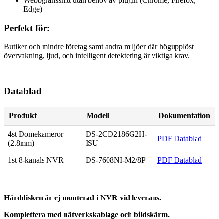
Webbgränssnitt utan behov av plugin (Chrome, Firefox,
Edge)
Perfekt för:
Butiker och mindre företag samt andra miljöer där högupplöst
övervakning, ljud, och intelligent detektering är viktiga krav.
Datablad
Produkt
Modell
Dokumentation
4st Domekameror
DS-2CD2186G2H-
PDF Datablad
(2.8mm)
ISU
1st 8-kanals NVR
DS-7608NI-M2/8P
PDF Datablad
Hårddisken är ej monterad i NVR vid leverans.
Komplettera med nätverkskablage och bildskärm.