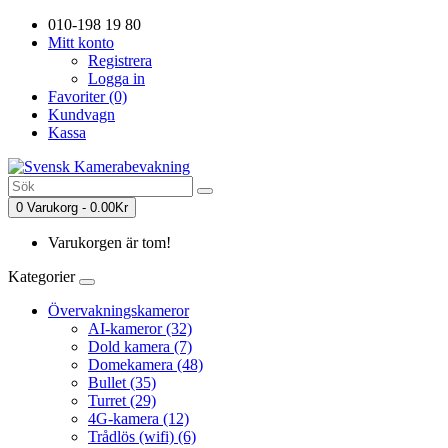
010-198 19 80
Mitt konto
Registrera
Logga in
Favoriter (0)
Kundvagn
Kassa
0 Varukorg - 0.00Kr
Varukorgen är tom!
Kategorier
Övervakningskameror
AI-kameror (32)
Dold kamera (7)
Domekamera (48)
Bullet (35)
Turret (29)
4G-kamera (12)
Trådlös (wifi) (6)