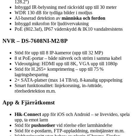
128.2°)
Inbyggd IR-belysning med räckvidd upp till 30 meter
WDR 130 dB för tydliga bilder i motljus
AI-baserad detektion av
människa och fordon
Inbyggd mikrofon för ljudövervakning
PoE (802.3af), IP67 väderskydd & IK10 vandalresistens
NVR – DS-7608NI-M2/8P
Stöd för upp till 8 IP-kameror (upp till 32 MP)
8 st PoE-portar – både nätverk och ström i samma kabel
Videoutgång: HDMI upp till 8K, VGA upp till 1080p
Stöd för H.265+ komprimering – upp till 75 %
lagringsbesparing
2× SATA-platser (max 14 TB/st), 8-kanalig uppspelning
Smart funktionalitet: linjekorsning, in-/utträde,
rörelsedetektion m.m.
App & Fjärråtkomst
Hik-Connect
app för iOS och Android – se livevideo, spela
upp, ta emot larm
Stöd för
pushnotiser
vid rörelse eller larmhändelse
Stöd för e-postlarm, FTP-uppladdning, molntjänster m.m.