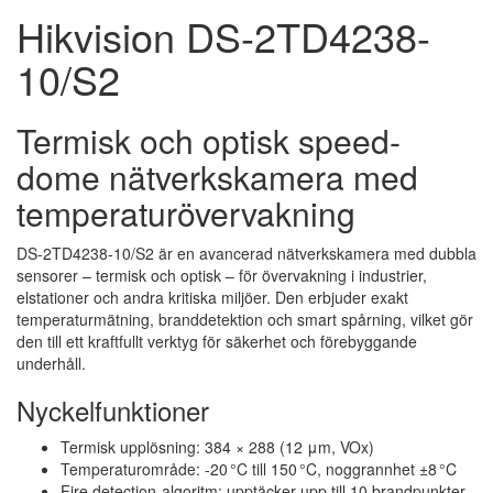
Hikvision DS-2TD4238-
10/S2
Termisk och optisk speed-
dome nätverkskamera med
temperaturövervakning
DS-2TD4238-10/S2 är en avancerad nätverkskamera med dubbla
sensorer – termisk och optisk – för övervakning i industrier,
elstationer och andra kritiska miljöer. Den erbjuder exakt
temperaturmätning, branddetektion och smart spårning, vilket gör
den till ett kraftfullt verktyg för säkerhet och förebyggande
underhåll.
Nyckelfunktioner
Termisk upplösning: 384 × 288 (12 μm, VOx)
Temperaturområde: -20 °C till 150 °C, noggrannhet ±8 °C
Fire detection-algoritm: upptäcker upp till 10 brandpunkter