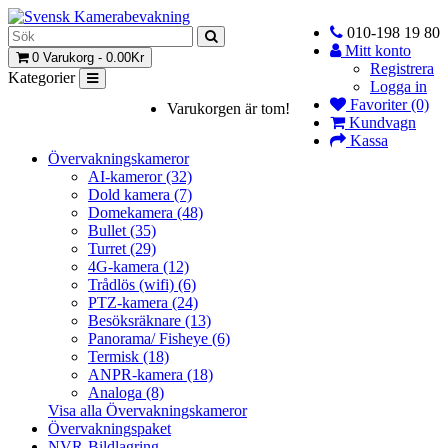
010-198 19 80
Mitt konto
0 Varukorg - 0.00Kr
Registrera
Kategorier
Logga in
Favoriter (0)
Varukorgen är tom!
Kundvagn
Kassa
Övervakningskameror
AI-kameror (32)
Dold kamera (7)
Domekamera (48)
Bullet (35)
Turret (29)
4G-kamera (12)
Trådlös (wifi) (6)
PTZ-kamera (24)
Besöksräknare (13)
Panorama/ Fisheye (6)
Termisk (18)
ANPR-kamera (18)
Analoga (8)
Visa alla Övervakningskameror
Övervakningspaket
NVR-Bildlagring