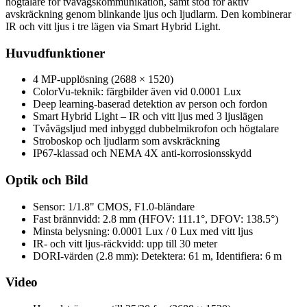
högtalare för tvåvägskommunikation, samt stöd för aktiv
avskräckning genom blinkande ljus och ljudlarm. Den kombinerar
IR och vitt ljus i tre lägen via Smart Hybrid Light.
Huvudfunktioner
4 MP-upplösning (2688 × 1520)
ColorVu-teknik: färgbilder även vid 0.0001 Lux
Deep learning-baserad detektion av person och fordon
Smart Hybrid Light – IR och vitt ljus med 3 ljuslägen
Tvåvägsljud med inbyggd dubbelmikrofon och högtalare
Stroboskop och ljudlarm som avskräckning
IP67-klassad och NEMA 4X anti-korrosionsskydd
Optik och Bild
Sensor: 1/1.8" CMOS, F1.0-bländare
Fast brännvidd: 2.8 mm (HFOV: 111.1°, DFOV: 138.5°)
Minsta belysning: 0.0001 Lux / 0 Lux med vitt ljus
IR- och vitt ljus-räckvidd: upp till 30 meter
DORI-värden (2.8 mm): Detektera: 61 m, Identifiera: 6 m
Video