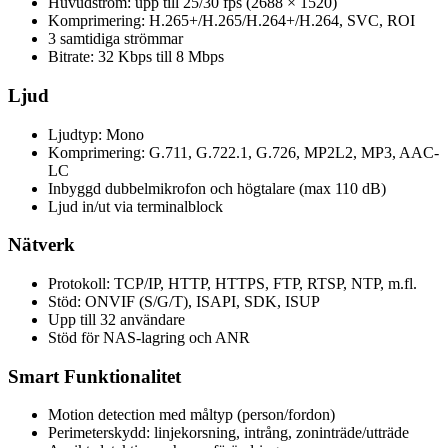
Huvudström: upp till 25/30 fps (2688 × 1520)
Komprimering: H.265+/H.265/H.264+/H.264, SVC, ROI
3 samtidiga strömmar
Bitrate: 32 Kbps till 8 Mbps
Ljud
Ljudtyp: Mono
Komprimering: G.711, G.722.1, G.726, MP2L2, MP3, AAC-
LC
Inbyggd dubbelmikrofon och högtalare (max 110 dB)
Ljud in/ut via terminalblock
Nätverk
Protokoll: TCP/IP, HTTP, HTTPS, FTP, RTSP, NTP, m.fl.
Stöd: ONVIF (S/G/T), ISAPI, SDK, ISUP
Upp till 32 användare
Stöd för NAS-lagring och ANR
Smart Funktionalitet
Motion detection med måltyp (person/fordon)
Perimeterskydd: linjekorsning, intrång, zoninträde/utträde