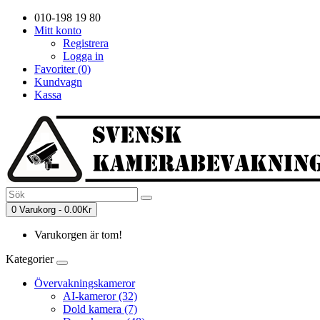
010-198 19 80
Mitt konto
Registrera
Logga in
Favoriter (0)
Kundvagn
Kassa
0 Varukorg - 0.00Kr
Varukorgen är tom!
Kategorier
Övervakningskameror
AI-kameror (32)
Dold kamera (7)