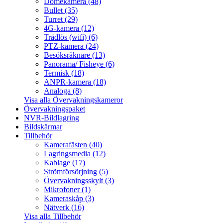
Domekamera (48)
Bullet (35)
Turret (29)
4G-kamera (12)
Trådlös (wifi) (6)
PTZ-kamera (24)
Besöksräknare (13)
Panorama/ Fisheye (6)
Termisk (18)
ANPR-kamera (18)
Analoga (8)
Visa alla Övervakningskameror
Övervakningspaket
NVR-Bildlagring
Bildskärmar
Tillbehör
Kamerafästen (40)
Lagringsmedia (12)
Kablage (17)
Strömförsörjning (5)
Övervakningsskylt (3)
Mikrofoner (1)
Kameraskåp (3)
Nätverk (16)
Visa alla Tillbehör