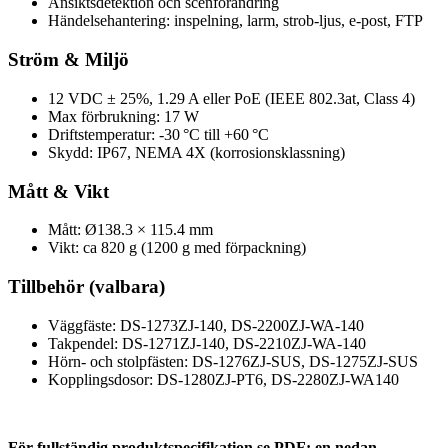
Ansiktsdetektion och scenförändring
Händelsehantering: inspelning, larm, strob-ljus, e-post, FTP
Ström & Miljö
12 VDC ± 25%, 1.29 A eller PoE (IEEE 802.3at, Class 4)
Max förbrukning: 17 W
Driftstemperatur: -30 °C till +60 °C
Skydd: IP67, NEMA 4X (korrosionsklassning)
Mått & Vikt
Mått: Ø138.3 × 115.4 mm
Vikt: ca 820 g (1200 g med förpackning)
Tillbehör (valbara)
Väggfäste: DS-1273ZJ-140, DS-2200ZJ-WA-140
Takpendel: DS-1271ZJ-140, DS-2210ZJ-WA-140
Hörn- och stolpfästen: DS-1276ZJ-SUS, DS-1275ZJ-SUS
Kopplingsdosor: DS-1280ZJ-PT6, DS-2280ZJ-WA140
För fullständig produktspecifikation se PDF: en nedan.