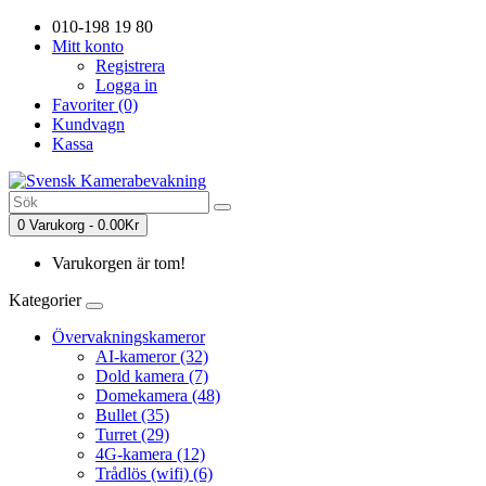
010-198 19 80
Mitt konto
Registrera
Logga in
Favoriter (0)
Kundvagn
Kassa
0 Varukorg - 0.00Kr
Varukorgen är tom!
Kategorier
Övervakningskameror
AI-kameror (32)
Dold kamera (7)
Domekamera (48)
Bullet (35)
Turret (29)
4G-kamera (12)
Trådlös (wifi) (6)