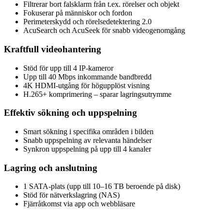
Filtrerar bort falsklarm från t.ex. rörelser och objekt
Fokuserar på människor och fordon
Perimeterskydd och rörelsedetektering 2.0
AcuSearch och AcuSeek för snabb videogenomgång
Kraftfull videohantering
Stöd för upp till 4 IP-kameror
Upp till 40 Mbps inkommande bandbredd
4K HDMI-utgång för högupplöst visning
H.265+ komprimering – sparar lagringsutrymme
Effektiv sökning och uppspelning
Smart sökning i specifika områden i bilden
Snabb uppspelning av relevanta händelser
Synkron uppspelning på upp till 4 kanaler
Lagring och anslutning
1 SATA-plats (upp till 10–16 TB beroende på disk)
Stöd för nätverkslagring (NAS)
Fjärråtkomst via app och webbläsare